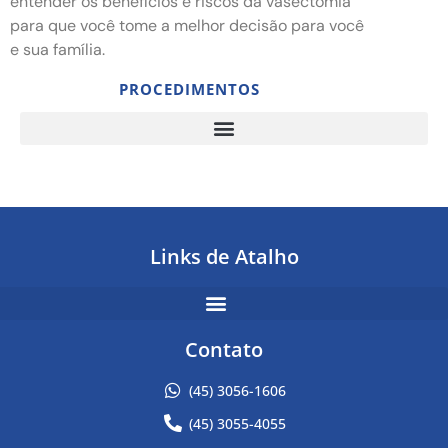
entender os benefícios e riscos da vasectomia
para que você tome a melhor decisão para você
e sua família.
PROCEDIMENTOS
CHECK-UP MASCULINO, MUITO ALÉM DA AVALIAÇÃO DA PRÓSTATA
Links de Atalho
Contato
(45) 3056-1606
(45) 3055-4055